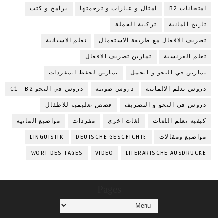
امتحانات B2
امثال و عبارات و ترجمتها
برامج و كتب
تاريخ المانية
تركيبة الجملة
تصريف الافعال مع طريقة الاستعمال
تعلم الاسبانية
تعلم الفرنسية
تمارين تصريف الافعال
تمارين في النحو و الجمل
تمارين لحفظ المفردات
دروس تعلم الالمانية
دروس صوتية
دروس في النحو C1 - B2
دروس في النحو و التصريف
قصص تعليمية للاطفال
كيفية تعلم اللغات
لغات اخرى
مفردات
مواضيع المانية
مواضيع ومقالات
DEUTSCHE GESCHICHTE
LINGUISTIK
WORT DES TAGES
VIDEO
LITERARISCHE AUSDRÜCKE
Pages