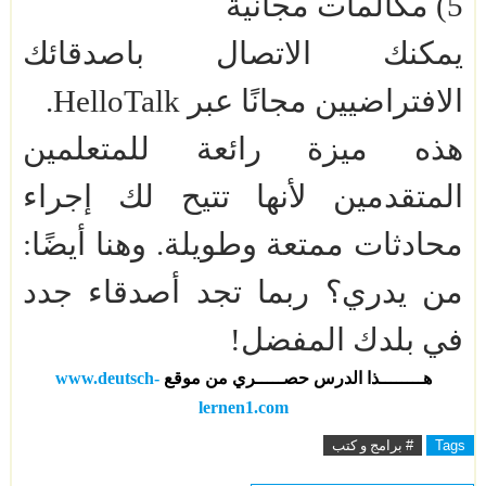
5) مكالمات مجانية
يمكنك الاتصال باصدقائك
الافتراضيين مجانًا عبر
HelloTalk
.
هذه ميزة رائعة للمتعلمين
المتقدمين لأنها تتيح لك إجراء
محادثات ممتعة وطويلة. وهنا أيضًا:
من يدري؟ ربما تجد أصدقاء جدد
في بلدك المفضل!
هــــــــذا الدرس حصـــــري من موقع
www.deutsch-
lernen1.com
Tags
# برامج و كتب