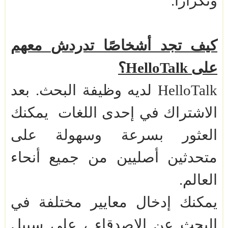
وتكرارًا.
كيف تجد أشخاصًا تدردش معهم
على
HelloTalk
؟
HelloTalk
لديه وظيفة البحث. بعد
الاشتراك في إحدى اللغات يمكنك
العثور بسرعة وسهولة على
متحدثين أصليين من جميع أنحاء
العالم.
يمكنك إدخال معايير مختلفة في
البحث عن الاصدقاء ، على سبيل