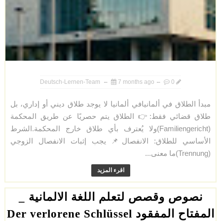
Deutsch-Lernen-Team
7 months ago
0
مبدأ الطلاق في ألمانيافي ألمانيا لا يوجد طلاق ديني أو إداري، بل
طلاق قضائي فقط:👉 الطلاق يتم حصريًا عن طريق المحكمة
(Familiengericht)ولا يُعترف بأي طلاق خارج المحكمة.الشرط
الأساسي للطلاق: الانفصال📌 يجب إثبات الانفصال الزوجي
(Trennung)ما معنى...
اقرء المزيد
نصوص وقصص لتعلم اللغة الالمانية _
المفتاح المفقود Der verlorene Schlüssel