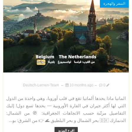
السفر والهجرة
Deutsch-Lernen-Team
10 months ago
0
المانيا ماذا يحدها ألمانيا تقع في قلب أوروبا، وهي واحدة من الدول
التي لها أكثر جيران في القارة الأوروبية — يحدها تسع دول! إليك
التفاصيل مرتّبة حسب الاتجاهات الجغرافية: 🧭 من الشمال:
الدنمارك 🇩🇰 بحر الشمال و بحر البلطيق 🌊 👉 من الشرق: بو...
اقرء المزيد