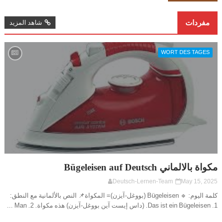
مفردات
شاهد المزيد
WORT DES TAGES
مكواة بالالماني Bügeleisen auf Deutsch
Deutsch-Lernen-Team
May 15, 2025
كلمة اليوم: 🔹 Bügeleisen (بووغل-آيزن)= المكواة📌 النص بالألمانية مع النطق:
1. Das ist ein Bügeleisen. (داس إيست آين بووغل-آيزن) هذه مكواة. 2. Man ...