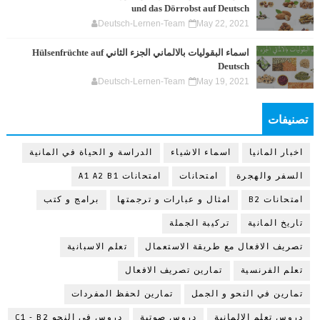
und das Dörrobst auf Deutsch
Deutsch-Lernen-Team
May 22, 2021
اسماء البقوليات بالالماني الجزء الثاني Hülsenfrüchte auf
Deutsch
Deutsch-Lernen-Team
May 19, 2021
تصنيفات
اخبار المانيا
اسماء الاشياء
الدراسة و الحياة في المانية
السفر والهجرة
امتحانات
امتحانات A1 A2 B1
امتحانات B2
امثال و عبارات و ترجمتها
برامج و كتب
تاريخ المانية
تركيبة الجملة
تصريف الافعال مع طريقة الاستعمال
تعلم الاسبانية
تعلم الفرنسية
تمارين تصريف الافعال
تمارين في النحو و الجمل
تمارين لحفظ المفردات
دروس تعلم الالمانية
دروس صوتية
دروس في النحو C1 - B2