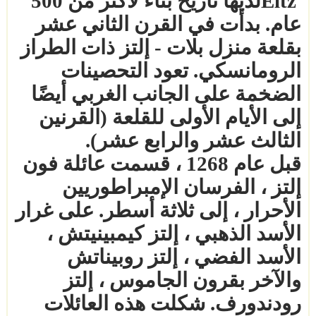
Eltz
لديها تاريخ بناء لأكثر من 500
عام. بدأت في القرن الثاني عشر
بقلعة منزل بلات - إلتز ذات الطراز
الرومانسكي. تعود التحصينات
الضخمة على الجانب الغربي أيضًا
إلى الأيام الأولى للقلعة (القرنين
الثالث عشر والرابع عشر)
.
قبل عام 1268 ، قسمت عائلة فون
إلتز ، الفرسان الإمبراطوريين
الأحرار ، إلى ثلاثة أسطر. على غرار
الأسد الذهبي ، إلتز كيمبينيتش ،
الأسد الفضي ، إلتز روبيناتش
والآخر بقرون الجاموس ، إلتز
رودندورف. شكلت هذه العائلات