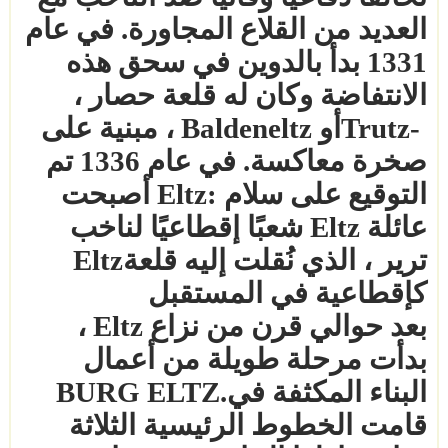
العديد من القلاع المجاورة. في عام
1331 بدأ بالدوين في سحق هذه
الانتفاضة وكان له قلعة حصار ،
Trutz-
أو
Baldeneltz
، مبنية على
صخرة معاكسة. في عام 1336 تم
التوقيع على سلام
Eltz:
أصبحت
عائلة
Eltz
شعبًا إقطاعيًا لناخب
ترير ، الذي نُقلت إليه قلعة
Eltz
كإقطاعية في المستقبل
بعد حوالي قرن من نزاع
Eltz
،
بدأت مرحلة طويلة من أعمال
البناء المكثفة في
BURG ELTZ.
قامت الخطوط الرئيسية الثلاثة