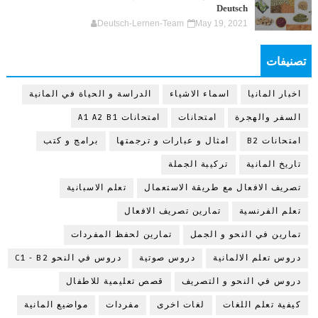
Deutsch
Deutsch-Lernen-Team
May 19, 2021
تصنيفات
اخبار المانيا
اسماء الاشياء
الدراسة و الحياة في المانية
السفر والهجرة
امتحانات
امتحانات A1 A2 B1
امتحانات B2
امثال و عبارات و ترجمتها
برامج و كتب
تاريخ المانية
تركيبة الجملة
تصريف الافعال مع طريقة الاستعمال
تعلم الاسبانية
تعلم الفرنسية
تمارين تصريف الافعال
تمارين في النحو و الجمل
تمارين لحفظ المفردات
دروس تعلم الالمانية
دروس صوتية
دروس في النحو C1 - B2
دروس في النحو و التصريف
قصص تعليمية للاطفال
كيفية تعلم اللغات
لغات اخرى
مفردات
مواضيع المانية