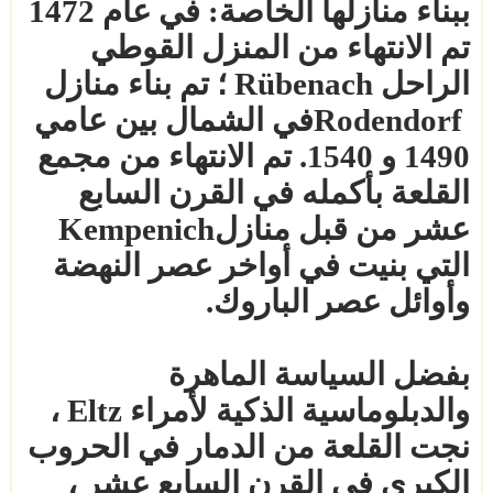
ببناء منازلها الخاصة: في عام 1472
تم الانتهاء من المنزل القوطي
الراحل
Rübenach
؛ تم بناء منازل
Rodendorf
في الشمال بين عامي
1490 و 1540. تم الانتهاء من مجمع
القلعة بأكمله في القرن السابع
عشر من قبل منازل
Kempenich
التي بنيت في أواخر عصر النهضة
وأوائل عصر الباروك
.
بفضل السياسة الماهرة
والدبلوماسية الذكية لأمراء
Eltz
،
نجت القلعة من الدمار في الحروب
الكبرى في القرن السابع عشر ،