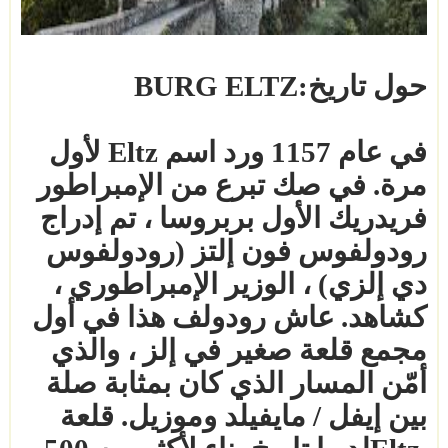
حول تاريخ
BURG ELTZ:
في عام 1157 ورد اسم
Eltz
لأول
مرة. في صك تبرع من الإمبراطور
فريدريك الأول بربروسا ، تم إدراج
رودولفوس فون إلتز (رودولفوس
دي إلزي) ، الوزير الإمبراطوري ،
كشاهد. عاش رودولف هذا في أول
مجمع قلعة صغير في إلز ، والذي
أمّن المسار الذي كان بمثابة صلة
بين إيفل / مايفيلد وموزيل. قلعة