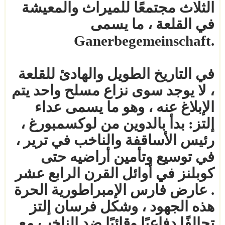
الثلاث مجتمعًا للميراث والمعيشة
في القلعة ، ما يسمى
Ganerbegemeinschaft.
في التاريخ الطويل والهادئ للقلعة
، لا يوجد سوى نزاع مسلح واحد يتم
الإبلاغ عنه ، وهو ما يسمى عداء
إلتز: بدأ بالدوين من لوكسمبورغ ،
رئيس الأساقفة والناخب في ترير ،
في توسيع وتأمين أراضيه حتى
كوبلنز في أوائل القرن الرابع عشر
. عارض فارس الإمبراطورية الحرة
هذه الجهود ، وشكل فرسان إلتز
تحالفًا دفاعيًا وقائيًا ضد الناخب مع