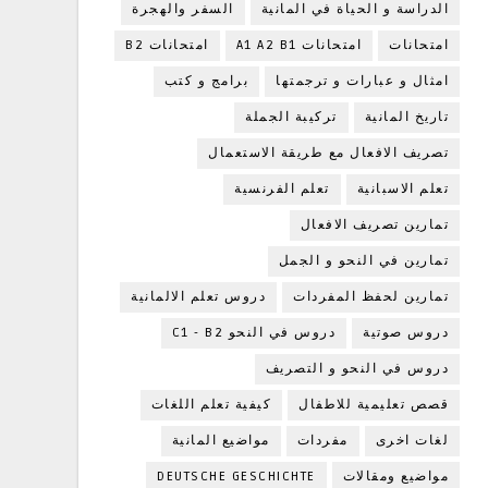
الدراسة و الحياة في المانية
السفر والهجرة
امتحانات
امتحانات A1 A2 B1
امتحانات B2
امثال و عبارات و ترجمتها
برامج و كتب
تاريخ المانية
تركيبة الجملة
تصريف الافعال مع طريقة الاستعمال
تعلم الاسبانية
تعلم الفرنسية
تمارين تصريف الافعال
تمارين في النحو و الجمل
تمارين لحفظ المفردات
دروس تعلم الالمانية
دروس صوتية
دروس في النحو C1 - B2
دروس في النحو و التصريف
قصص تعليمية للاطفال
كيفية تعلم اللغات
لغات اخرى
مفردات
مواضيع المانية
مواضيع ومقالات
DEUTSCHE GESCHICHTE