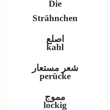
Die
Strähnchen
اصلع
kahl
شعر مستعار
perücke
مموج
lockig