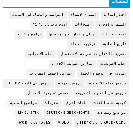
تصنيفات
اخبار المانيا
اسماء الاشياء
الدراسة و الحياة في المانية
السفر والهجرة
امتحانات
امتحانات A1 A2 B1
امتحانات B2
امثال و عبارات و ترجمتها
برامج و كتب
تاريخ المانية
تركيبة الجملة
تصريف الافعال مع طريقة الاستعمال
تعلم الاسبانية
تعلم الفرنسية
تمارين تصريف الافعال
تمارين في النحو و الجمل
تمارين لحفظ المفردات
دروس تعلم الالمانية
دروس صوتية
دروس في النحو C1 - B2
دروس في النحو و التصريف
قصص تعليمية للاطفال
كيفية تعلم اللغات
لغات اخرى
مفردات
مواضيع المانية
مواضيع ومقالات
DEUTSCHE GESCHICHTE
LINGUISTIK
WORT DES TAGES
VIDEO
LITERARISCHE AUSDRÜCKE