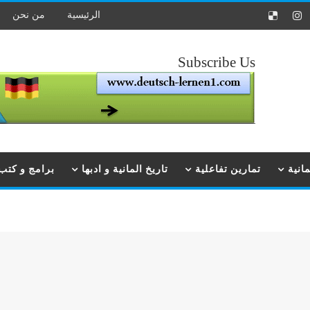
الرئيسية
من نحن
Subscribe Us
انية
تمارين تفاعلية
تاريخ المانية و ادبها
برامج و كتب ت