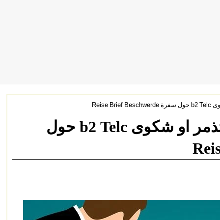
و شكوى
تعلم اللغة الالمانية: رسالة تذمر او شكوى b2 Telc حول