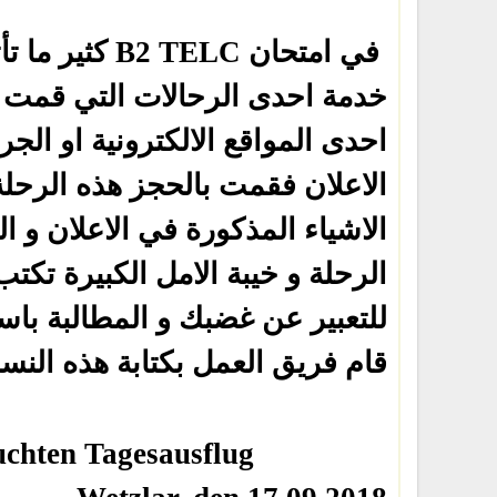
كثير ما 
B2 TELC
في امتحان
خدمة احدى الرحالات التي قمت 
احدى المواقع الالكترونية او الج
الاعلان فقمت بالحجز هذه الرحلة 
الاشياء المذكورة في الاعلان و ا
الرحلة و خيبة الامل الكبيرة تك
للتعبير عن غضبك و المطالبة ب.
قام فريق العمل بكتابة هذه الن.
uchten Tagesausflug