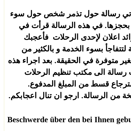
تأتي رسالة حول تذمر شخص حول سوء
بحجزها. في هذه الرسالة قرأت في
رائد اعلان لإحدى الرحلات
فأعجبك
لتتفاجأ بسوء الخدمة و بالكثير من
لغير متوفرة في الحقيقة. بعد اجراء هذه
تب رسالة الى مكتب تنظيم الرحلات
استرجاع قسط من المبلغ المدفوع
سخة من الرسالة. ارجو ان تنال اعجابكم
Beschwerde über den bei Ihnen geb