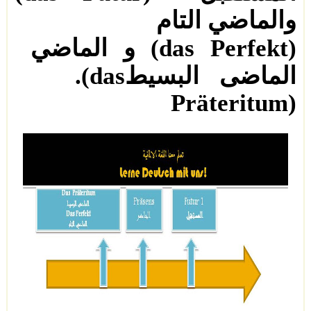
والماضي
التام
(das Perfekt)
و
الماضي
الماضى البسيط
.(das
Präteritum)