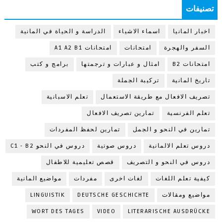
تصنيفات
اخبار المانيا
اسماء الاشياء
الدراسة و الحياة في المانية
السفر والهجرة
امتحانات
امتحانات A1 A2 B1
امتحانات B2
امثال و عبارات و ترجمتها
برامج و كتب
تاريخ المانية
تركيبة الجملة
تصريف الافعال مع طريقة الاستعمال
تعلم الاسبانية
تعلم الفرنسية
تمارين تصريف الافعال
تمارين في النحو و الجمل
تمارين لحفظ المفردات
دروس تعلم الالمانية
دروس صوتية
دروس في النحو C1 - B2
دروس في النحو و التصريف
قصص تعليمية للاطفال
كيفية تعلم اللغات
لغات اخرى
مفردات
مواضيع المانية
مواضيع ومقالات
DEUTSCHE GESCHICHTE
LINGUISTIK
WORT DES TAGES
VIDEO
LITERARISCHE AUSDRÜCKE