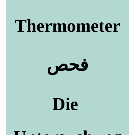
Thermometer
فحص
Die