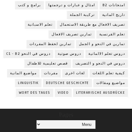
امتحانات B2
امثال و عبارات و ترجمتها
برامج و كتب
تاريخ المانية
تركيبة الجملة
تصريف الافعال مع طريقة الاستعمال
تعلم الاسبانية
تعلم الفرنسية
تمارين تصريف الافعال
تمارين في النحو و الجمل
تمارين لحفظ المفردات
دروس تعلم الالمانية
دروس صوتية
دروس في النحو C1 - B2
دروس في النحو و التصريف
قصص تعليمية للاطفال
كيفية تعلم اللغات
لغات اخرى
مفردات
مواضيع المانية
مواضيع ومقالات
DEUTSCHE GESCHICHTE
LINGUISTIK
WORT DES TAGES
VIDEO
LITERARISCHE AUSDRÜCKE
Pages