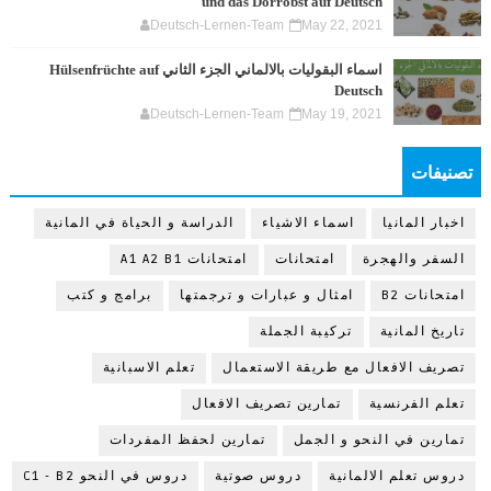
und das Dörrobst auf Deutsch
Deutsch-Lernen-Team
May 22, 2021
اسماء البقوليات بالالماني الجزء الثاني Hülsenfrüchte auf
Deutsch
Deutsch-Lernen-Team
May 19, 2021
تصنيفات
اخبار المانيا
اسماء الاشياء
الدراسة و الحياة في المانية
السفر والهجرة
امتحانات
امتحانات A1 A2 B1
امتحانات B2
امثال و عبارات و ترجمتها
برامج و كتب
تاريخ المانية
تركيبة الجملة
تصريف الافعال مع طريقة الاستعمال
تعلم الاسبانية
تعلم الفرنسية
تمارين تصريف الافعال
تمارين في النحو و الجمل
تمارين لحفظ المفردات
دروس تعلم الالمانية
دروس صوتية
دروس في النحو C1 - B2