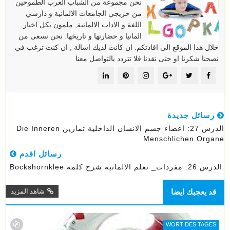
نحن مجموعة من الشباب العرب الطموحين
من خريجي الجامعات الالمانية و دارسي
اللغة و الاداب الالمانية, ملمون بكل اخبار
المانيا و حضارتها و تاريخها. نحن نسعى من
خلال هذا الموقع الى افادتكم. ان كانت لديك اسالة , ان كنت ترغب في
نصحنا شكرنا او حتى نقدنا فلا تتردد بالتواصل معنا
رسائل جديدة
الدرس 27: اعضاء جسم الانسان الداخلية تمارين Die Inneren
Menschlichen Organe
رسائل اقدم
الدرس 26: مفردات_ تعلم الالمانية شرح كلمة Bockshornklee
قد يعجبك ايضا
شاهد المزيد
WORT DES TAGES