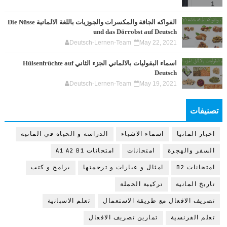
الفواكه الجافة والمكسرات والجوزيات باللغة الالمانية Die Nüsse
und das Dörrobst auf Deutsch
Deutsch-Lernen-Team
May 22, 2021
اسماء البقوليات بالالماني الجزء الثاني Hülsenfrüchte auf
Deutsch
Deutsch-Lernen-Team
May 19, 2021
تصنيفات
اخبار المانيا
اسماء الاشياء
الدراسة و الحياة في المانية
السفر والهجرة
امتحانات
امتحانات A1 A2 B1
امتحانات B2
امثال و عبارات و ترجمتها
برامج و كتب
تاريخ المانية
تركيبة الجملة
تصريف الافعال مع طريقة الاستعمال
تعلم الاسبانية
تعلم الفرنسية
تمارين تصريف الافعال