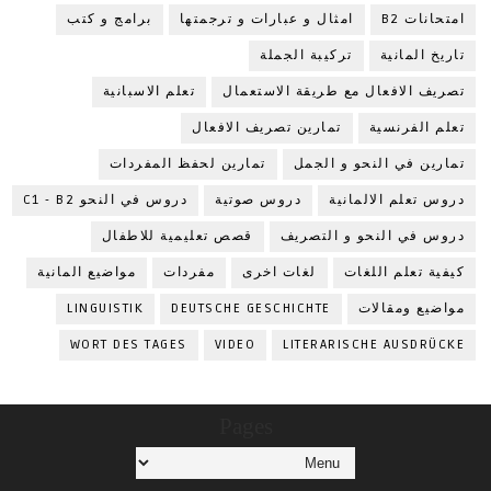
امتحانات B2
امثال و عبارات و ترجمتها
برامج و كتب
تاريخ المانية
تركيبة الجملة
تصريف الافعال مع طريقة الاستعمال
تعلم الاسبانية
تعلم الفرنسية
تمارين تصريف الافعال
تمارين في النحو و الجمل
تمارين لحفظ المفردات
دروس تعلم الالمانية
دروس صوتية
دروس في النحو C1 - B2
دروس في النحو و التصريف
قصص تعليمية للاطفال
كيفية تعلم اللغات
لغات اخرى
مفردات
مواضيع المانية
مواضيع ومقالات
DEUTSCHE GESCHICHTE
LINGUISTIK
WORT DES TAGES
VIDEO
LITERARISCHE AUSDRÜCKE
Pages