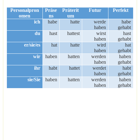
Personalpron
Präse
Präterit
Futur
Perfekt
omen
ns
um
ich
habe
hatte
werde
habe
haben
gehabt
du
hast
hattest
wirst
hast
haben
gehabt
er/sie/es
hat
hatte
wird
hat
haben
gehabt
wir
haben
hatten
werden
haben
haben
gehabt
ihr
habt
hattet
werdet
habt
haben
gehabt
sie/Sie
haben
hatten
werden
haben
haben
gehabt