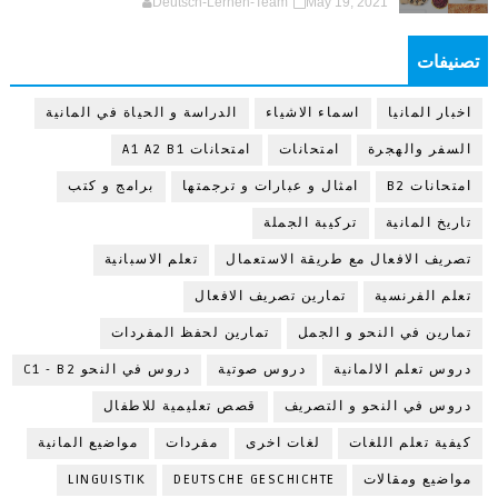
Deutsch-Lernen-Team
May 19, 2021
تصنيفات
اخبار المانيا
اسماء الاشياء
الدراسة و الحياة في المانية
السفر والهجرة
امتحانات
امتحانات A1 A2 B1
امتحانات B2
امثال و عبارات و ترجمتها
برامج و كتب
تاريخ المانية
تركيبة الجملة
تصريف الافعال مع طريقة الاستعمال
تعلم الاسبانية
تعلم الفرنسية
تمارين تصريف الافعال
تمارين في النحو و الجمل
تمارين لحفظ المفردات
دروس تعلم الالمانية
دروس صوتية
دروس في النحو C1 - B2
دروس في النحو و التصريف
قصص تعليمية للاطفال
كيفية تعلم اللغات
لغات اخرى
مفردات
مواضيع المانية
مواضيع ومقالات
DEUTSCHE GESCHICHTE
LINGUISTIK