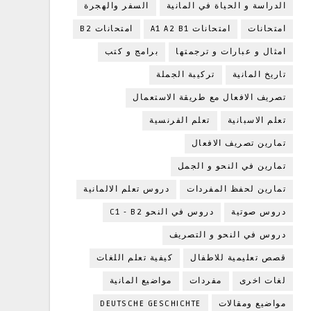
الدراسة و الحياة في المانية
السفر والهجرة
امتحانات
امتحانات A1 A2 B1
امتحانات B2
امثال و عبارات و ترجمتها
برامج و كتب
تاريخ المانية
تركيبة الجملة
تصريف الافعال مع طريقة الاستعمال
تعلم الاسبانية
تعلم الفرنسية
تمارين تصريف الافعال
تمارين في النحو و الجمل
تمارين لحفظ المفردات
دروس تعلم الالمانية
دروس صوتية
دروس في النحو C1 - B2
دروس في النحو و التصريف
قصص تعليمية للاطفال
كيفية تعلم اللغات
لغات اخرى
مفردات
مواضيع المانية
مواضيع ومقالات
DEUTSCHE GESCHICHTE