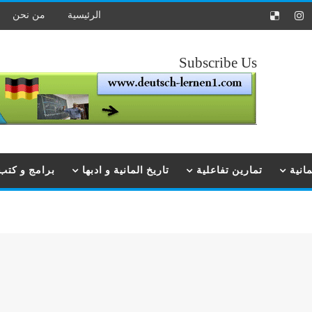
الرئيسية
من نحن
Subscribe Us
انية
تمارين تفاعلية
تاريخ المانية و ادبها
برامج و كتب ت