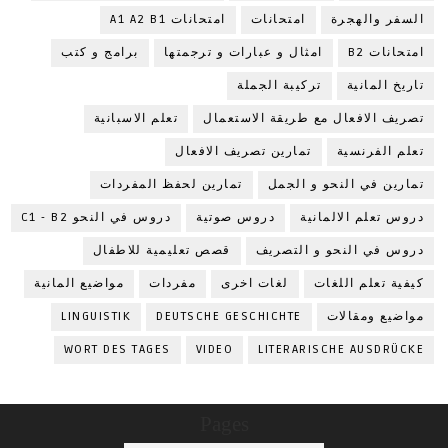
السفر والهجرة
امتحانات
امتحانات A1 A2 B1
امتحانات B2
امثال و عبارات و ترجمتها
برامج و كتب
تاريخ المانية
تركيبة الجملة
تصريف الافعال مع طريقة الاستعمال
تعلم الاسبانية
تعلم الفرنسية
تمارين تصريف الافعال
تمارين في النحو و الجمل
تمارين لحفظ المفردات
دروس تعلم الالمانية
دروس صوتية
دروس في النحو C1 - B2
دروس في النحو و التصريف
قصص تعليمية للاطفال
كيفية تعلم اللغات
لغات اخرى
مفردات
مواضيع المانية
مواضيع ومقالات
DEUTSCHE GESCHICHTE
LINGUISTIK
WORT DES TAGES
VIDEO
LITERARISCHE AUSDRÜCKE
Pages