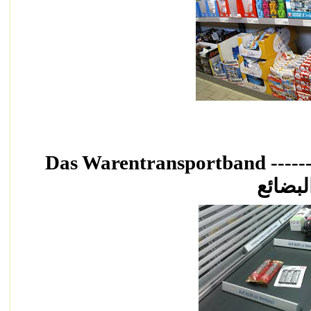
شريط وضع
Das Warentransportband
لبضائع