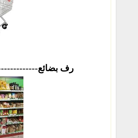
-----------------------رف بضائع