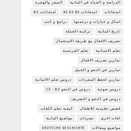
الدراسة و الحياة في المانية
السفر والهجرة
امتحانات
امتحانات A1 A2 B1
امتحانات B2
امثال و عبارات و ترجمتها
برامج و كتب
تاريخ المانية
تركيبة الجملة
تصريف الافعال مع طريقة الاستعمال
تعلم الاسبانية
تعلم الفرنسية
تمارين تصريف الافعال
تمارين في النحو و الجمل
تمارين لحفظ المفردات
دروس تعلم الالمانية
دروس صوتية
دروس في النحو C1 - B2
دروس في النحو و التصريف
قصص تعليمية للاطفال
كيفية تعلم اللغات
لغات اخرى
مفردات
مواضيع المانية
مواضيع ومقالات
DEUTSCHE GESCHICHTE