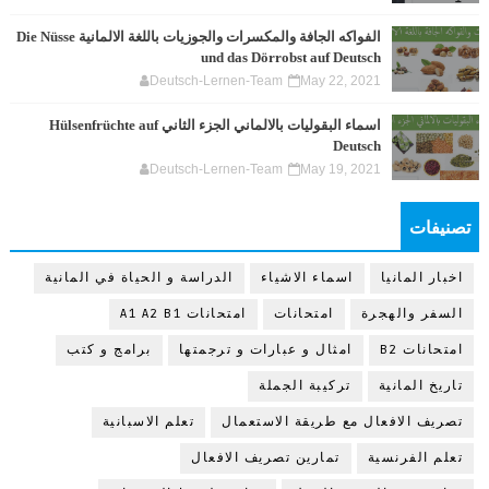
الفواكه الجافة والمكسرات والجوزيات باللغة الالمانية Die Nüsse
und das Dörrobst auf Deutsch
Deutsch-Lernen-Team
May 22, 2021
اسماء البقوليات بالالماني الجزء الثاني Hülsenfrüchte auf
Deutsch
Deutsch-Lernen-Team
May 19, 2021
تصنيفات
اخبار المانيا
اسماء الاشياء
الدراسة و الحياة في المانية
السفر والهجرة
امتحانات
امتحانات A1 A2 B1
امتحانات B2
امثال و عبارات و ترجمتها
برامج و كتب
تاريخ المانية
تركيبة الجملة
تصريف الافعال مع طريقة الاستعمال
تعلم الاسبانية
تعلم الفرنسية
تمارين تصريف الافعال