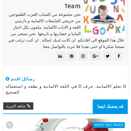
Team
نحن مجموعة من الشباب العرب الطموحين
من خريجي الجامعات الالمانية و دارسي
اللغة و الاداب الالمانية, ملمون بكل اخبار
المانيا و حضارتها و تاريخها. نحن نسعى من
خلال هذا الموقع الى افادتكم. ان كانت لديك اسالة , ان كنت ترغب في
نصحنا شكرنا او حتى نقدنا فلا تتردد بالتواصل معنا
رسائل اقدم
D تعلم الالمانية: حرف D في اللغة الالمانية و نطقه و استعماله
الصحيح
قد يعجبك ايضا
شاهد المزيد
WORT DES TAGES